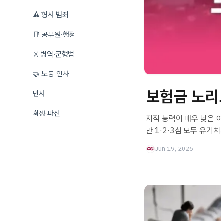
⚠️ 형사 범죄
📑 공무원·행정
⚔️ 병역·군형법
🤝 노동·인사
보험금 노리고
민사
회생·파산
지적 능력이 매우 낮은 
만 1·2·3심 모두 유기
Jun 19, 2026