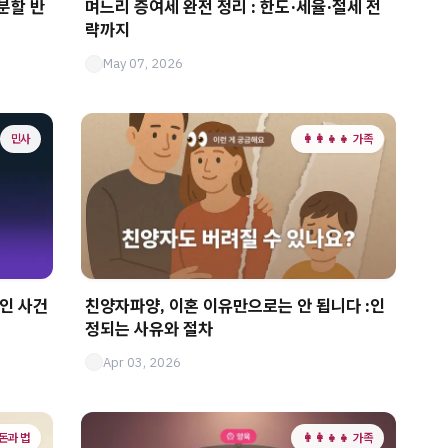
분할 반
며느리 증여세 완전 정리 : 한도·세율·절세 전
략까지
May 07, 2026
민사
👩‍👩‍👧‍👧 가족
꼬인 사건
친양자파양, 이혼 이유만으로는 안 됩니다 :인
정되는 사유와 절차
Apr 03, 2026
 돈과 법
👩‍👩‍👧‍👧 가족