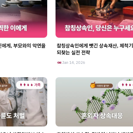
신에게, 부모와의 악연을
참칭상속인에게 뺏긴 상속재산, 제척기
되찾는 실전 전략
Jan 14, 2026
👩‍👩‍👧‍👧 가족
👩‍👩‍