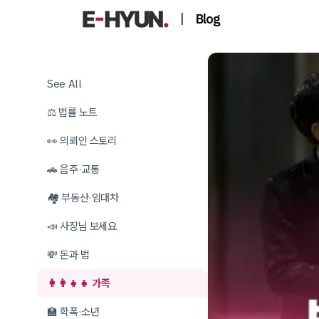
|
Blog
See All
⚖️ 법률 노트
👀 의뢰인 스토리
🚗 음주·교통
🏘️ 부동산·임대차
📣 사장님 보세요
💸 돈과 법
👩‍👩‍👧‍👧 가족
🏫 학폭·소년