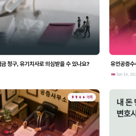
험금 청구, 유기치사로 의심받을 수 있나요?
유언공증수수
Jun 16, 20
👩‍👩‍👧‍👧 가족