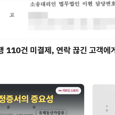
 110건 미결제, 연락 끊긴 고객에
👀 의뢰인 스토리