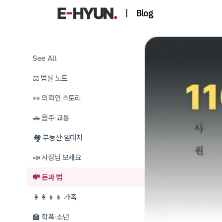
|
Blog
See All
⚖️ 법률 노트
👀 의뢰인 스토리
🚗 음주·교통
🏘️ 부동산·임대차
📣 사장님 보세요
💸 돈과 법
👩‍👩‍👧‍👧 가족
🏫 학폭·소년