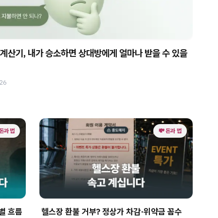
계산기, 내가 승소하면 상대방에게 얼마나 받을 수 있을
026
 돈과 법
💸 돈과 법
별 흐름
헬스장 환불 거부? 정상가 차감·위약금 꼼수