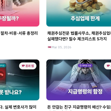
절차·비용·서류 총정리
채권추심전문 법률사무소, 채권추심
실패했다면? 필수 체크리스트 5가지
Mar 05, 2026
💸 돈과 법
💸
다. 실제 변호사가 많이
돈 안갚는 친구 지급명령의 배신? 수임