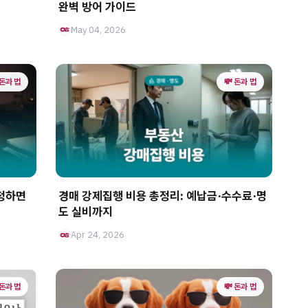
완벽 방어 가이드
May 04, 2026
 돈과 법
💸 돈과 법
신청하면
경매 강제집행 비용 총정리: 예납금·수수료·명
도 실비까지
Apr 24, 2026
 돈과 법
💸 돈과 법