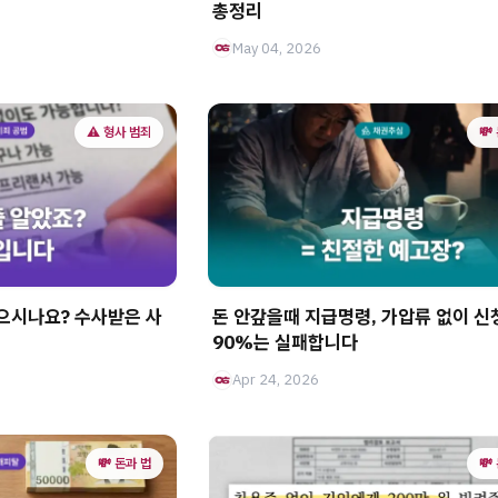
총정리
May 04, 2026
⚠️ 형사 범죄
💸
으시나요? 수사받은 사
돈 안갚을때 지급명령, 가압류 없이 
90%는 실패합니다
Apr 24, 2026
💸 돈과 법
💸