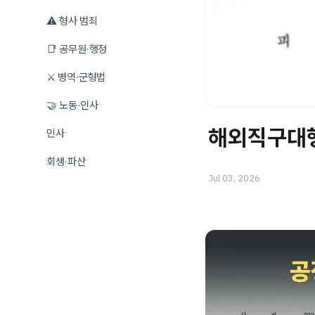
⚠️ 형사 범죄
📑 공무원·행정
⚔️ 병역·군형법
🤝 노동·인사
해외직구대행
민사
회생·파산
Jul 03, 2026