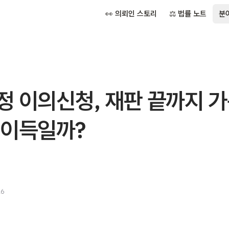
👀 의뢰인 스토리
⚖️ 법률 노트
분
정 이의신청, 재판 끝까지 
 이득일까?
26