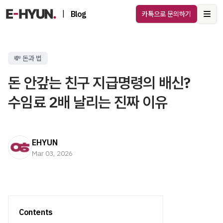
|
Blog
카톡으로 문의하기
Ope
💸 돈과 법
돈 안갚는 친구 지급명령의 배신?
수임료 2배 날리는 진짜 이유
EHYUN
Mar 03, 2026
Contents