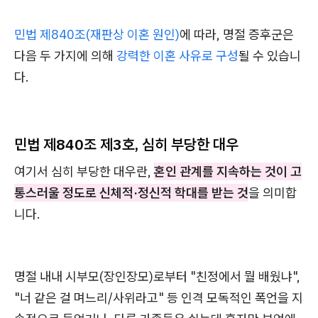
민법 제840조(재판상 이혼 원인)
에 따라, 명절 증후군은
다음 두 가지에 의해
강력한 이혼 사유로 구성
될 수 있습니
다.
민법 제840조 제3호, 심히 부당한 대우
여기서 심히 부당한 대우란,
혼인 관계를 지속하는 것이 고
통스러울 정도로 신체적·정신적 학대를 받는 것
을 의미합
니다.
명절 내내 시부모(장인장모)로부터 "친정에서 뭘 배웠냐",
"너 같은 걸 며느리/사위라고" 등 인격 모독적인 폭언을 지