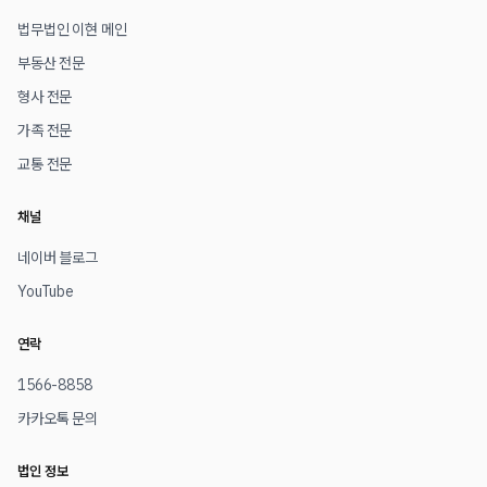
법무법인 이현 메인
부동산 전문
형사 전문
가족 전문
교통 전문
채널
네이버 블로그
YouTube
연락
1566-8858
카카오톡 문의
법인 정보