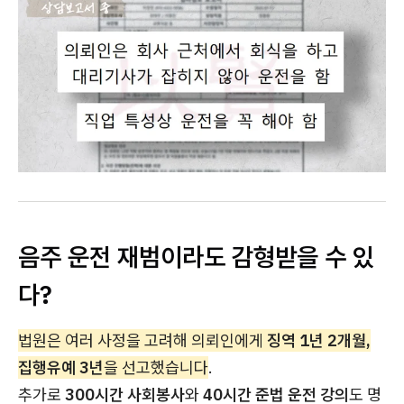
음주 운전 재범이라도 감형받을 수 있
다?
법원은 여러 사정을 고려해 의뢰인에게
징역 1년 2개월,
집행유예 3년
을 선고했습니다
.
추가로
300시간 사회봉사
와
40시간 준법 운전 강의
도 명