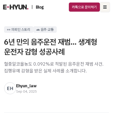
|
Blog
카톡으로 문의하기
Ope
👀 의뢰인 스토리
🚗 음주·교통
6년 만의 음주운전 재범… 생계형
운전자 감형 성공사례
혈중알코올농도 0.092%로 적발된 음주운전 재범 사건.
집행유예 감형을 받은 실제 사례를 소개합니다.
Ehyun_law
EH
Sep 04, 2025