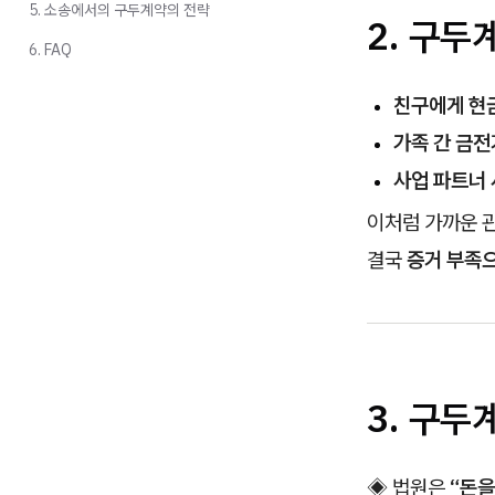
5. 소송에서의 구두계약의 전략
2. 구두
6. FAQ
친구에게 현
가족 간 금전
사업 파트너 
이처럼 가까운 관
결국
증거 부족
3. 구
◈ 법원은
“돈을