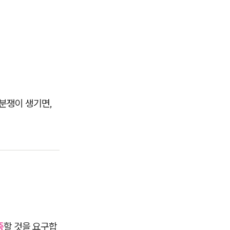
분쟁이 생기면,
증
할 것을 요구합