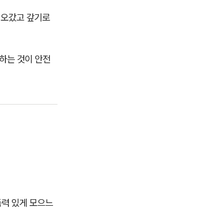
이 오갔고 갚기로
하는 것이 안전
득력 있게 모으느