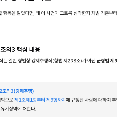
할 행동을 알았다면, 왜 이 사건이 그토록 심각한지 처벌 기준부
2조의3 핵심 내용
는 일반 형법상 강제추행죄(형법 제298조)가 아닌
군형법 제
2조의3(강제추행)
협박으로 
제1조제1항부터 제3항까지
에 규정된 사람에 대하여 추
 유기징역에 처한다.