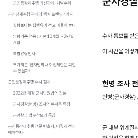
군사경찰
군인등강제추행 최신판례, 처벌수위
군인강제추행 판례의 핵심 트렌드 4가지
실형보다는 집행유예 선고 비율이 높다
수사 통보를 받
양형기준 적용 : 기본 10개월 ~ 2년 6
개월
이 시간을 어떻
특별양형인자
부가처분, 전자발찌나 취업제한은 피할
수 있을까?
헌병 조사 전
군인등강제추행 수사 절차
2022년 개정 군사법원법의 진실
헌병(군사경찰)
군사경찰(헌병) 조사의 무서운 특징
군검찰과 법무참모의 특징
군인등강제추행 전문 변호사, 어떻게 선임
군 내부 위계질
해야 하나