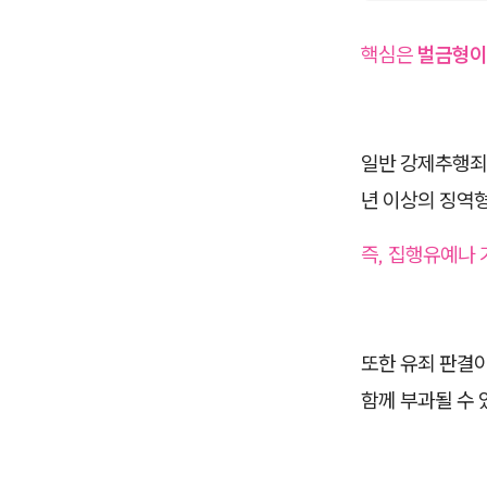
핵심은
벌금형이
일반 강제추행죄
년 이상의 징역
즉, 집행유예나
또한 유죄 판결
함께 부과될 수 