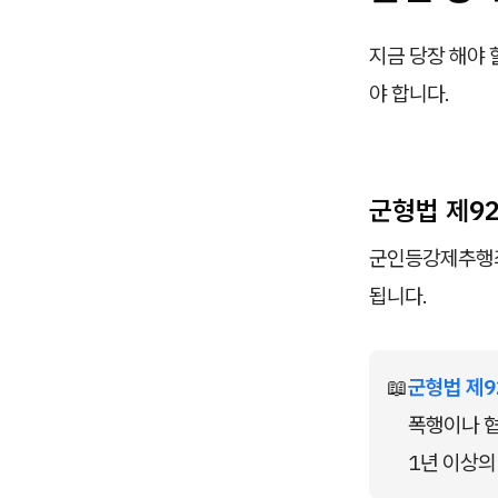
지금 당장 해야 
야 합니다.
군형법 제9
군인등강제추행죄
됩니다.
📖
군형법 제9
폭행이나 
1년 이상의