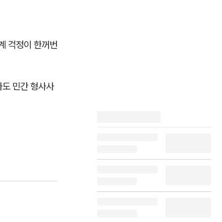
생계 걱정이 한꺼번
차도 민간 형사사