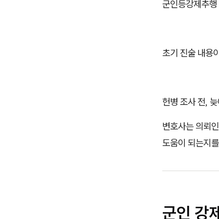
군인등강제추행 
초기 진술 내용
헌병 조사 전, 
변호사는 의뢰인
도움이 되는지를
군인 강