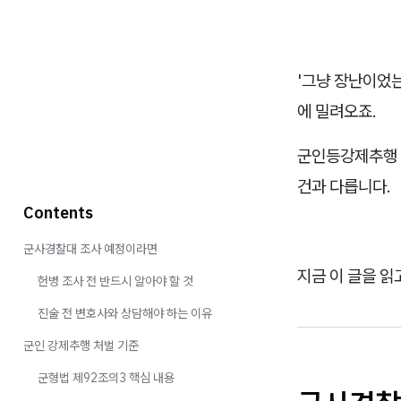
'그냥 장난이었는
에 밀려오죠.
군인등강제추행 
건과 다릅니다.
Contents
군사경찰대 조사 예정이라면
지금 이 글을 읽
헌병 조사 전 반드시 알아야 할 것
진술 전 변호사와 상담해야 하는 이유
군인 강제추행 처벌 기준
군형법 제92조의3 핵심 내용