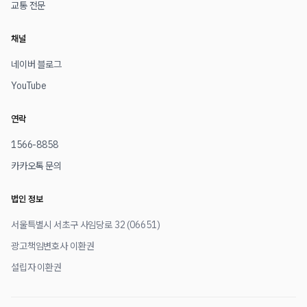
교통 전문
채널
네이버 블로그
YouTube
연락
1566-8858
카카오톡 문의
법인 정보
서울특별시 서초구 사임당로 32 (06651)
광고책임변호사 이환권
설립자 이환권