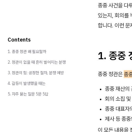
종중 사건을 다
있는지, 회의를
합니다. 이런 
Contents
1. 종중 정관 왜 필요할까
1. 종중
2. 정관이 없을 때 흔히 벌어지는 분쟁
3. 정관의 힘: 공정한 절차, 분쟁 예방
종중 정관은
종중
4. 갈등이 발생했을 때는
종중 재산의 
5. 자주 묻는 질문 5문 5답
회의 소집 및
종중 대표자의
제사 등 종중
이 모든 내용을