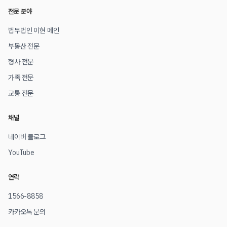
전문 분야
법무법인 이현 메인
부동산 전문
형사 전문
가족 전문
교통 전문
채널
네이버 블로그
YouTube
연락
1566-8858
카카오톡 문의