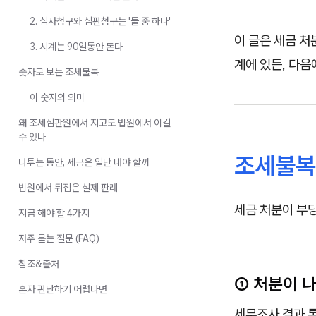
2. 심사청구와 심판청구는 '둘 중 하나'
이 글은 세금 처
3. 시계는 90일동안 돈다
계에 있든, 다음
숫자로 보는 조세불복
이 숫자의 의미
왜 조세심판원에서 지고도 법원에서 이길
수 있나
조세불복
다투는 동안, 세금은 일단 내야 할까
법원에서 뒤집은 실제 판례
세금 처분이 부당
지금 해야 할 4가지
자주 묻는 질문 (FAQ)
참조&출처
① 처분이 
혼자 판단하기 어렵다면
세무조사 결과 