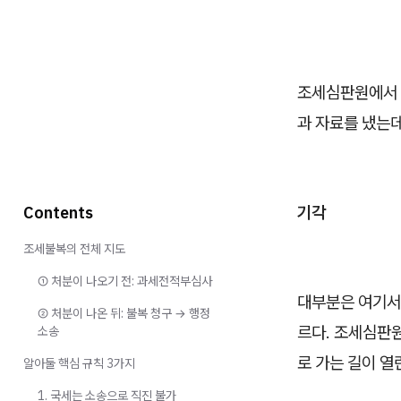
조세심판원에서 날
과 자료를 냈는데
기각
Contents
조세불복의 전체 지도
① 처분이 나오기 전: 과세전적부심사
대부분은 여기서 
② 처분이 나온 뒤: 불복 청구 → 행정
르다. 조세심판원
소송
로 가는 길이 열
알아둘 핵심 규칙 3가지
1. 국세는 소송으로 직진 불가