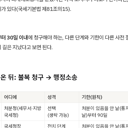
가 있다(국세기본법 제81조의15).
터 30일 이내
에 청구해야 하는, 다른 단계와 기한이 다른 사전 
 길은 지났다고 보면 된다.
온 뒤: 불복 청구 → 행정소송
어디에
성격
기한(원칙)
처분청(세무서·지방
선택
처분이 있음을 안 날(통
국세청)
(생략 가능)
날)부터 90일
국세청장
전치 단계
처분이 있음을 안 날(통