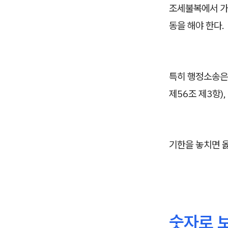
조세불복에서 가장
동을 해야 한다.
특히 행정소송은
제56조 제3항)
기한을 놓치면 옳
숫자로 