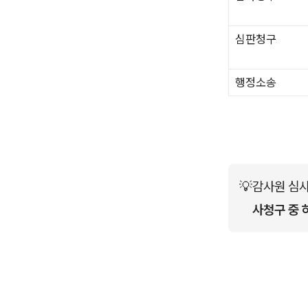
심판청구
행정소송
💡
감사원 심사
사청구 중 