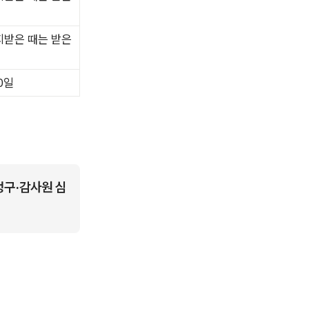
지받은 때는 받은
0일
구·감사원 심