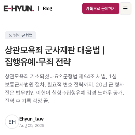
|
Blog
카톡으로 문의하기
Ope
⚔️ 병역·군형법
상관모욕죄 군사재판 대응법 |
집행유예·무죄 전략
상관모욕죄 기소되셨나요? 군형법 제64조 처벌, 1심
보통군사법원 절차, 필요적 변호 전략까지. 20년 군 형사
전문 법무법인 이현이 실형→집행유예 감경 노하우 공개.
전역 후 기록 걱정 끝.
Ehyun_law
EH
Aug 08, 2025