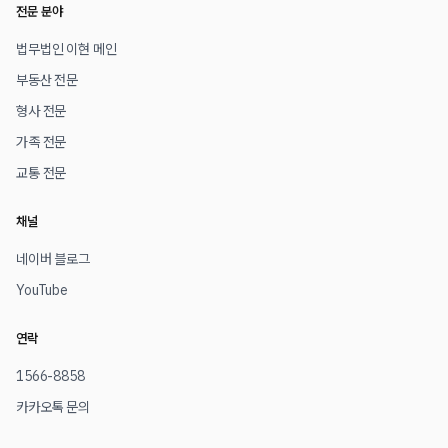
전문 분야
법무법인 이현 메인
부동산 전문
형사 전문
가족 전문
교통 전문
채널
네이버 블로그
YouTube
연락
1566-8858
카카오톡 문의