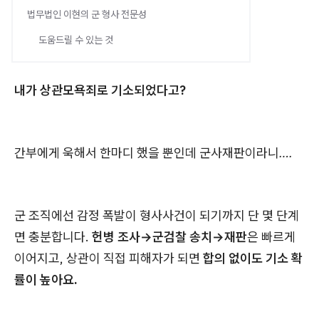
법무법인 이현의 군 형사 전문성
도움드릴 수 있는 것
내가 상관모욕죄로 기소되었다고?
간부에게 욱해서 한마디 했을 뿐인데 군사재판이라니….
군 조직에선 감정 폭발이 형사사건이 되기까지 단 몇 단계
면 충분합니다.
헌병 조사→군검찰 송치→재판
은 빠르게
이어지고, 상관이 직접 피해자가 되면
합의 없이도 기소 확
률이 높아요.