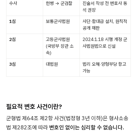
수사
헌병 → 군검찰
진술서 작성 전 변호사 동
석 권장
1심
보통군사법원
사단·함대급 설치, 원칙적
공개 재판
2심
고등군사법원
2024.1.18 시행 개정 군
(국방부 장관 소
사법원법으로 신설
속)
3심
대법원
법리 오해·양형부당 항고
가능
필요적 변호 사건이란?
군형법 제64조 제2항 사건(법정형 3년 이하)은 형사소송
법 제282조에 따라
변호인 없이는 심리할 수 없습니다.