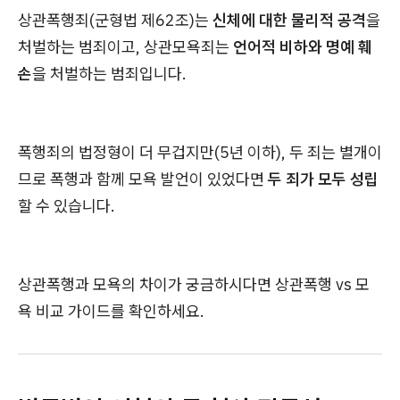
상관폭행죄(군형법 제62조)는
신체에 대한 물리적 공격
을
처벌하는 범죄이고, 상관모욕죄는
언어적 비하와 명예 훼
손
을 처벌하는 범죄입니다.
폭행죄의 법정형이 더 무겁지만(5년 이하), 두 죄는 별개이
므로 폭행과 함께 모욕 발언이 있었다면
두 죄가 모두 성립
할 수 있습니다.
상관폭행과 모욕의 차이가 궁금하시다면 상관폭행 vs 모
욕 비교 가이드를 확인하세요.