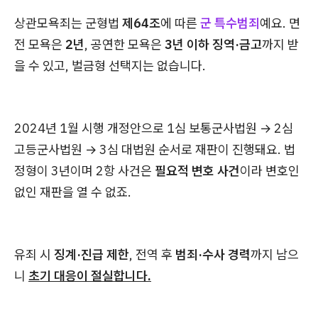
상관모욕죄는 군형법
제64조
에 따른
군 특수범죄
예요. 면
전 모욕은
2년
, 공연한 모욕은
3년 이하 징역·금고
까지 받
을 수 있고, 벌금형 선택지는 없습니다.
2024년 1월 시행 개정안으로 1심 보통군사법원 → 2심
고등군사법원 → 3심 대법원 순서로 재판이 진행돼요. 법
정형이 3년이며 2항 사건은
필요적 변호 사건
이라 변호인
없인 재판을 열 수 없죠.
유죄 시
징계·진급 제한
, 전역 후
범죄·수사 경력
까지 남으
니
초기 대응이 절실합니다.