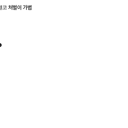
결코
처벌이 가볍
?