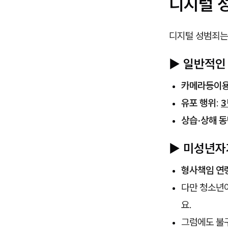
디지털 
디지털 성범죄는
▶️ 일반적인
카메라등이
유포 행위
:
3
상습·상해 동
▶️ 미성년
형사책임 연
다만 청소년
요.
그럼에도 불