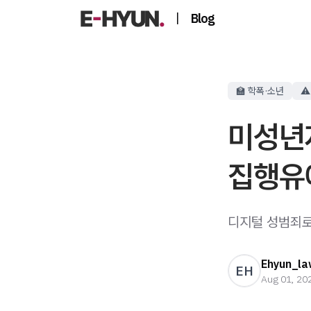
|
Blog
🏫 학폭·소년
⚠
미성년
집행유
디지털 성범죄로
Ehyun_la
EH
Aug 01, 20