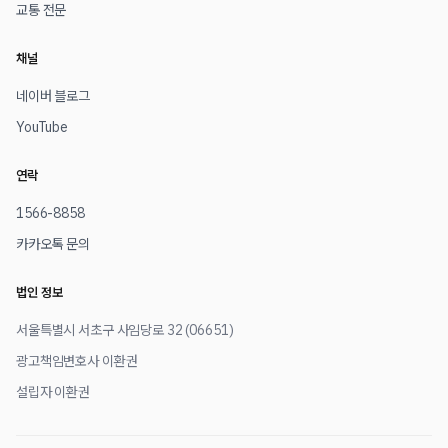
교통 전문
채널
네이버 블로그
YouTube
연락
1566-8858
카카오톡 문의
법인 정보
서울특별시 서초구 사임당로 32 (06651)
광고책임변호사 이환권
설립자 이환권