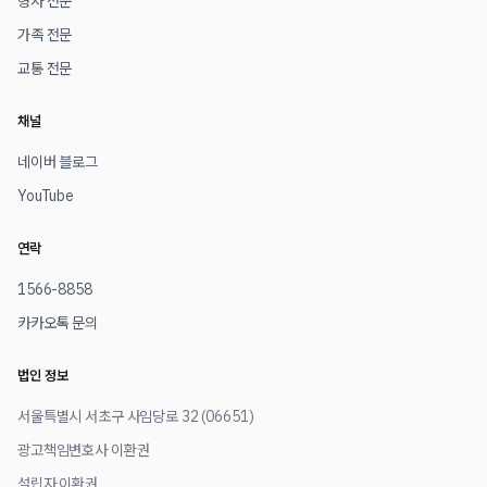
형사 전문
가족 전문
교통 전문
채널
네이버 블로그
YouTube
연락
1566-8858
카카오톡 문의
법인 정보
서울특별시 서초구 사임당로 32 (06651)
광고책임변호사 이환권
설립자 이환권