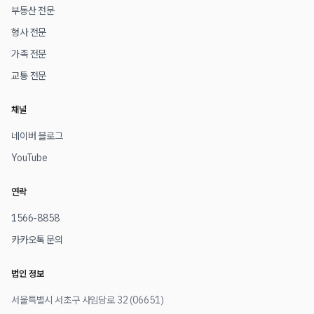
부동산 전문
형사 전문
가족 전문
교통 전문
채널
네이버 블로그
YouTube
연락
1566-8858
카카오톡 문의
법인 정보
서울특별시 서초구 사임당로 32 (06651)