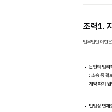
조력1.
법무법인 이현은
문언의 법리
:
소송 중 확
계약 파기 
민법상 변제