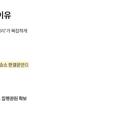
이유
법리'가 복잡하게
 승소 판결문만으
고 집행권원 확보