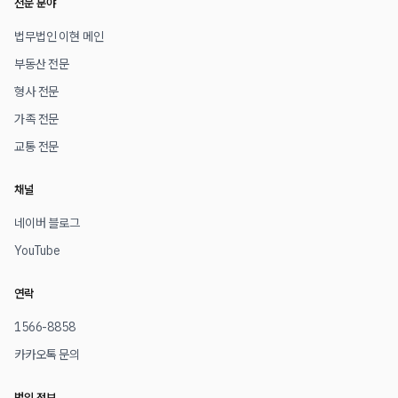
전문 분야
법무법인 이현 메인
부동산 전문
형사 전문
가족 전문
교통 전문
채널
네이버 블로그
YouTube
연락
1566-8858
카카오톡 문의
법인 정보