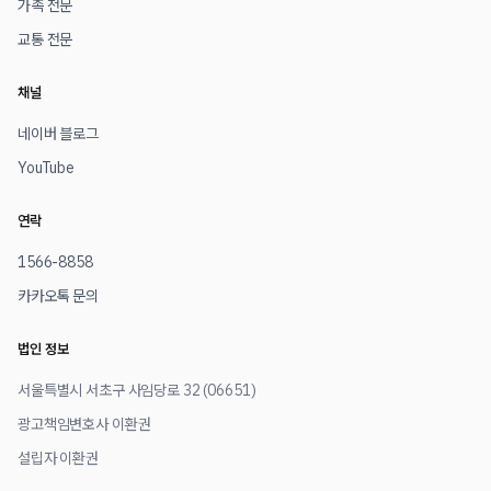
가족 전문
교통 전문
채널
네이버 블로그
YouTube
연락
1566-8858
카카오톡 문의
법인 정보
서울특별시 서초구 사임당로 32 (06651)
광고책임변호사 이환권
설립자 이환권