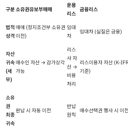
운용
구분
소유권유보부매매
금융리스
리스
법적
매매 (정지조건부 소유권
임대
임대차 (실질은 금융)
성격
이전)
차
리스
자산
사 자
귀속
매수인 자산 → 감가상각
리스이용자 자산 (K-IF
산 →
(세
가능
기준)
비용
무)
처리
소유
권
반납
완납 시 자동 이전
매수선택권 행사 시 이
최종
원칙
귀속