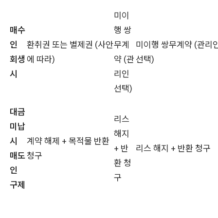
미이
매수
행 쌍
인
환취권 또는 별제권 (사안
무계
미이행 쌍무계약 (관리
회생
에 따라)
약 (관
선택)
시
리인
선택)
대금
리스
미납
해지
시
계약 해제 + 목적물 반환
+ 반
리스 해지 + 반환 청구
매도
청구
환 청
인
구
구제