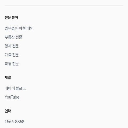
전문 분야
법무법인 이현 메인
부동산 전문
형사 전문
가족 전문
교통 전문
채널
네이버 블로그
YouTube
연락
1566-8858