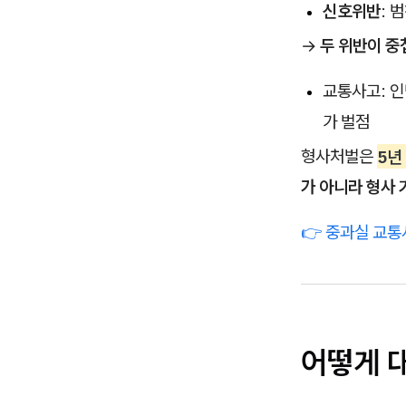
신호위반
: 
→
두 위반이 중
교통사고: 인
가 벌점
형사처벌은
5년
가 아니라 형사 
👉 중과실 교
어떻게 