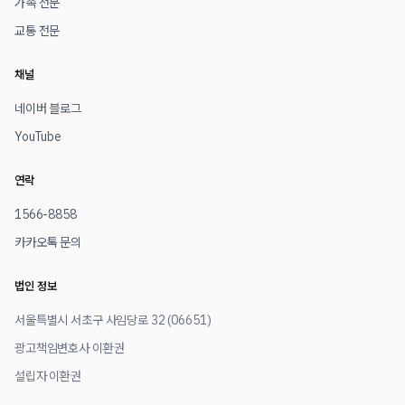
가족 전문
교통 전문
채널
네이버 블로그
YouTube
연락
1566-8858
카카오톡 문의
법인 정보
서울특별시 서초구 사임당로 32 (06651)
광고책임변호사 이환권
설립자 이환권