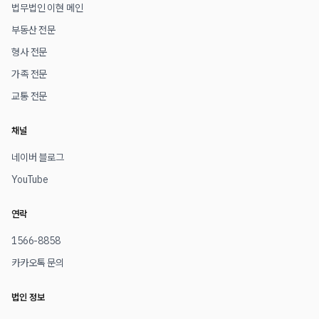
법무법인 이현 메인
부동산 전문
형사 전문
가족 전문
교통 전문
채널
네이버 블로그
YouTube
연락
1566-8858
카카오톡 문의
법인 정보