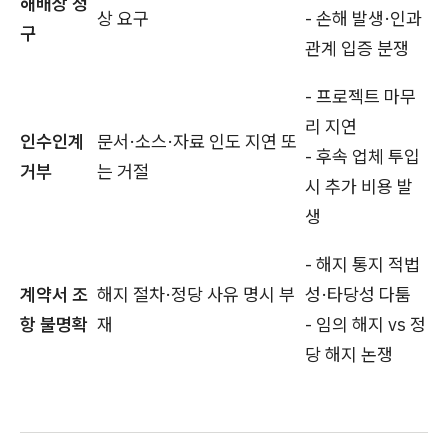
해배상 청
상 요구
- 손해 발생·인과
구
관계 입증 분쟁
- 프로젝트 마무
리 지연
인수인계
문서·소스·자료 인도 지연 또
- 후속 업체 투입
거부
는 거절
시 추가 비용 발
생
- 해지 통지 적법
계약서 조
해지 절차·정당 사유 명시 부
성·타당성 다툼
항 불명확
재
- 임의 해지 vs 정
당 해지 논쟁