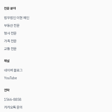
전문 분야
법무법인 이현 메인
부동산 전문
형사 전문
가족 전문
교통 전문
채널
네이버 블로그
YouTube
연락
1566-8858
카카오톡 문의