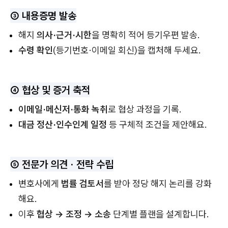
③ 내용증명 발송
해지
의사·근거·시한
을 명확히 적어 등기우편 발송.
수령 확인
(등기번호·이메일 회신)을 캡처해 두세요.
④ 협상 및 증거 축적
이메일·메신저·통화 녹취
로 협상 과정을 기록.
대금 정산·인수인계 일정
등 구체적 조건을 제안해요.
⑤ 전문가 의견 · 전략 수립
변호사에게
법률 검토서
를 받아 정당 해지 논리를 강화
해요.
이후
협상 → 조정 → 소송
단계별 플랜을 설계합니다.