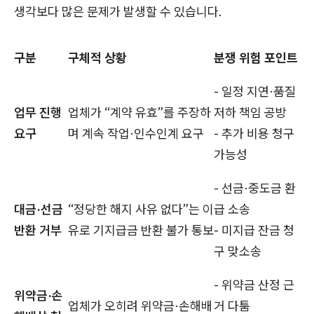
생각보다 많은 문제가 발생할 수 있습니다.
구분
구체적 상황
분쟁 위험 포인트
- 일정 지연·품질
업무 진행
업체가 “계약 유효”를 주장하
저하 책임 공방
요구
며 계속 작업·인수인계 요구
- 추가 비용 청구
가능성
- 선금·중도금 환
대금·선금
“정당한 해지 사유 없다”는 이
급 소송
반환 거부
유로 기지급금 반환 불가 통보
- 미지급 잔금 청
구 맞소송
- 위약금 산정 근
위약금·손
업체가 오히려 위약금·손해배
거 다툼