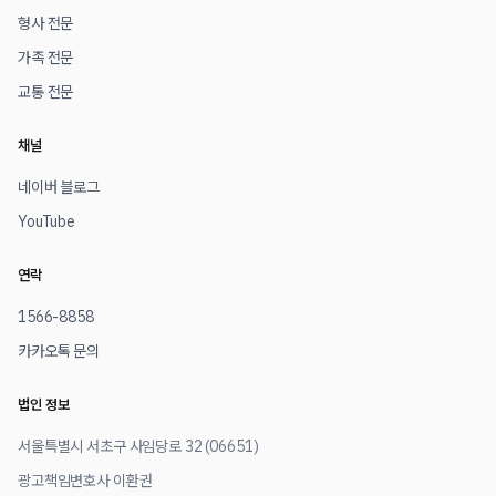
형사 전문
가족 전문
교통 전문
채널
네이버 블로그
YouTube
연락
1566-8858
카카오톡 문의
법인 정보
서울특별시 서초구 사임당로 32 (06651)
광고책임변호사 이환권