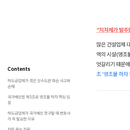
“지자체가 발주한
많은 건설업체 대
역의 시설(영조
엇갈리기 때문에
Contents
조 ‘영조물 하자
하도급업체가 겪은 상수도관 파손 사고와
손해
국가배상법 제5조로 영조물 하자 책임 입
증
하도급업체가 국가배상 청구할 때 변호사
가 꼭 필요한 이유
자주 묻는 질문