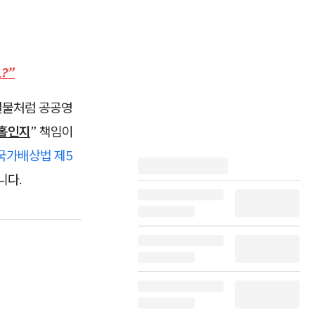
?”
시설물처럼 공공영
소홀인지
” 책임이
국가배상법 제5
니다.