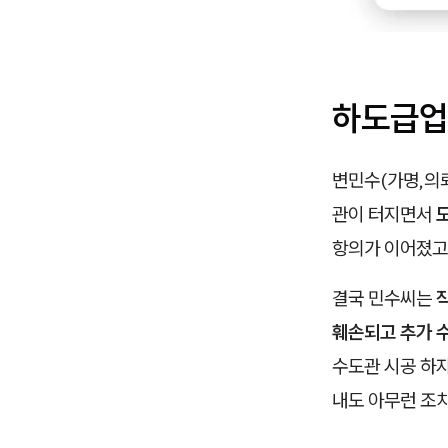
하도급업
변민수(가명,의
관이 터지면서
항의가 이어졌고
결국 민수씨는
훼손되고 추가 
수도관 시공 하
내도 아무런 조