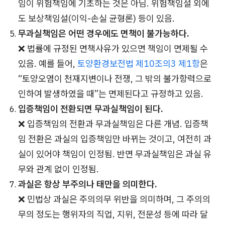
임이 위험책임에 기초하는 것은 아님. 위험책임설 외에
도 보상책임설(이익-손실 균형론) 등이 있음.
무과실책임은 어떤 경우에도 면책이 불가능하다.
❌ 법률에 규정된 면책사유가 있으면 책임이 면제될 수
있음. 예를 들어,
토양환경보전법 제10조의3 제1항
은
“토양오염이 천재지변이나 전쟁, 그 밖의 불가항력으로
인하여 발생하였을 때”는 면제된다고 규정하고 있음.
입증책임이 전환되면 무과실책임이 된다.
❌ 입증책임의 전환과 무과실책임은 다른 개념. 입증책
임 전환은 과실의 입증책임만 바뀌는 것이고, 여전히 과
실이 있어야 책임이 인정됨. 반면 무과실책임은 과실 유
무와 관계 없이 인정됨.
과실은 항상 부주의나 태만을 의미한다.
❌ 민법상 과실은 주의의무 위반을 의미하며, 그 주의의
무의 정도는 행위자의 직업, 지위, 전문성 등에 따라 달