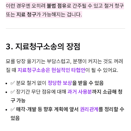
이런 경우엔 오히려
불법 점유
로 간주될 수 있고 철거 청구
또는
지료 청구
가 가능해지는 겁니다.
3. 지료청구소송의 장점
묘를 당장 옮기기는 부담스럽고, 분쟁이 커지는 것도 꺼려
질 때
지료청구소송은 현실적인 타협안
이 될 수 있어요.
✅ 분묘 철거 없이
정당한 보상
을 받을 수 있음
✅ 장기간 무단 점유에 대해
과거 사용분
까지 소급해 청
구 가능
✅
매각·개발 등 향후 계획에 앞서
권리관계
를 정리할 수
있음