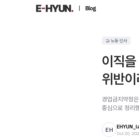
|
Blog
🤝 노동·인사
이직을
위반이
경업금지약정은 
중심으로 정리했
EHYUN_l
EH
Oct 20, 20