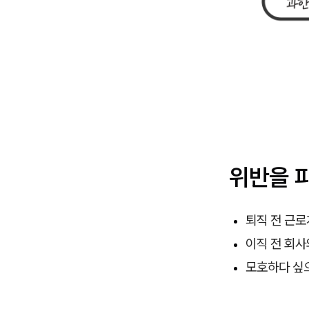
위반을 
퇴직 전 근
이직 전 회사
모호하다 싶