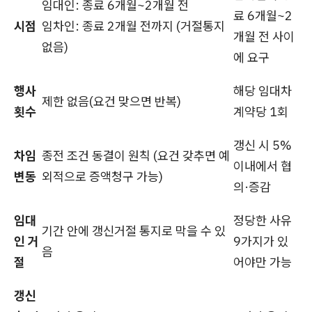
임대인: 종료 6개월~2개월 전
료 6개월~2
시점
임차인: 종료 2개월 전까지 (거절통지
개월 전 사이
없음)
에 요구
행사
해당 임대차
제한 없음(요건 맞으면 반복)
횟수
계약당 1회
갱신 시 5%
차임
종전 조건 동결이 원칙 (요건 갖추면 예
이내에서 협
변동
외적으로 증액청구 가능)
의·증감
임대
정당한 사유
기간 안에 갱신거절 통지로 막을 수 있
인 거
9가지가 있
음
절
어야만 가능
갱신