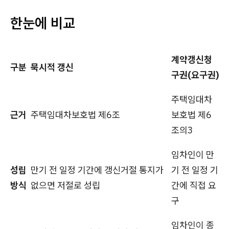
한눈에 비교
계약갱신청
구분
묵시적 갱신
구권(요구권)
주택임대차
근거
주택임대차보호법 제6조
보호법 제6
조의3
임차인이 만
성립
만기 전 일정 기간에 갱신거절 통지가
기 전 일정 기
방식
없으면 저절로 성립
간에 직접 요
구
임차인이 종