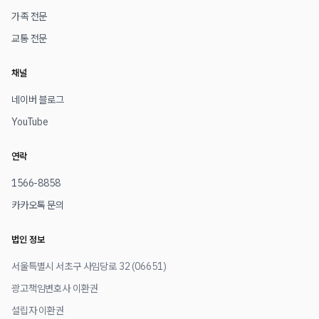
가족 전문
교통 전문
채널
네이버 블로그
YouTube
연락
1566-8858
카카오톡 문의
법인 정보
서울특별시 서초구 사임당로 32 (06651)
광고책임변호사 이환권
설립자 이환권