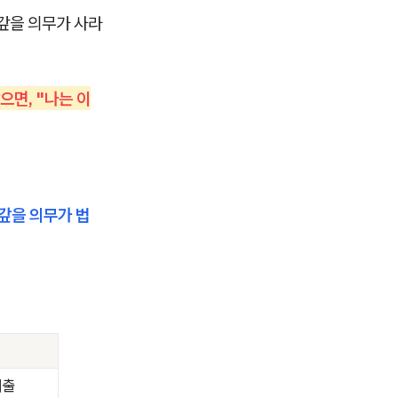
 갚을 의무가 사라
으면, "나는 이
갚을 의무가 법
대출