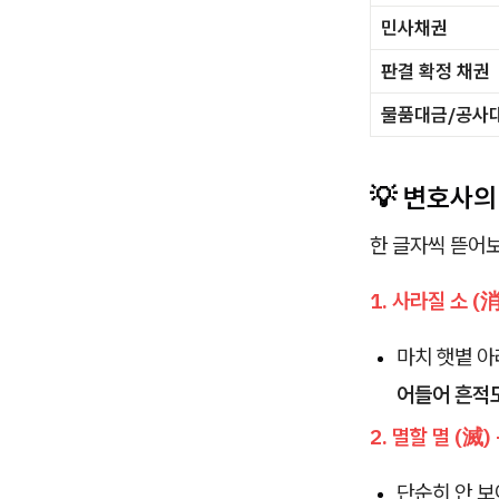
민사채권
판결 확정 채권
물품대금/공사
💡 변호사의
한 글자씩 뜯어
1. 사라질 소 (
마치 햇볕 아
어들어 흔적
2. 멸할 멸 (滅
단순히 안 보