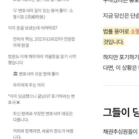
구하겠다는 통보
💡 변호사의 깊이 있는 용어 풀이 : 소
지금 당신은 단순
멸시효 (消滅時效)
이미 돈을 보냈는데 어떡하죠?
법률 용어로
소멸
전략의 핵심, 2023다240299 전원합
것입니다.
의체 판결
하지만 포기하기엔
법원도 이제 채무자의 억울함을 알기 시작
했습니다
다면, 이 상황은
🏛️ 변호사의 쉬운 판례 풀이
우리에게 주는 의미
"이미 입금했으니 끝났다? 포기하라는 변
호사 ❌
그들이 
최신 판례로 무장한 변호사의 대응은
다릅니다.
채권추심원들이 
저희와 함께라면, 싸움의 판도가 바뀝
니다.