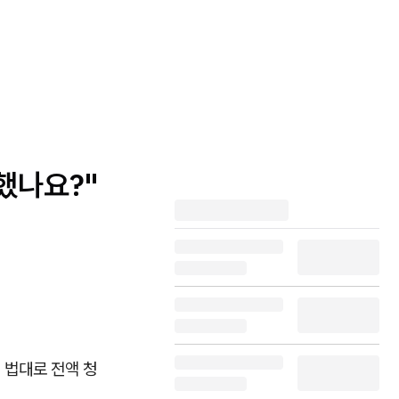
활했나요?"
 법대로 전액 청