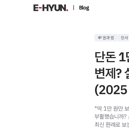
|
Blog
💸 돈과 법
민사
단돈 1
변제? 
(202
"딱 1만 원만 
부활했습니까? 소
최신 판례로 보