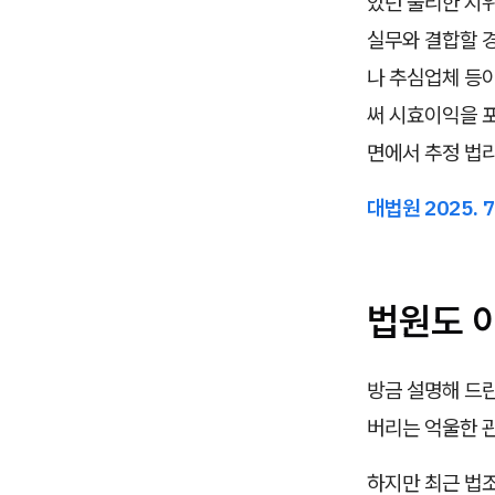
았던 불리한 지위
실무와 결합할 경
나 추심업체 등
써 시효이익을 포
면에서 추정 법
대법원 2025. 
법원도 
방금 설명해 드린
버리는 억울한 관
하지만 최근 법