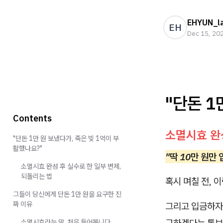
EHYUN_l
EH
Dec 15, 20
"단돈 1
Contents
소멸시효 완성
"단돈 1만 원 보냈다가, 죽은 빚 1억이 부
활했나요?"
"딱 10만 원만
소멸시효 완성 후 실수로 한 일부 변제,
되돌리는 법
혹시 며칠 전, 
그들이 당신에게 단돈 1만 원을 요구한 진
짜 이유
그리고 입금하자
소멸시효라는 말, 처음 들어봅니다.