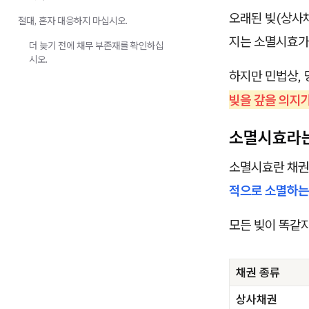
오래된 빚(상사채
절대, 혼자 대응하지 마십시오.
지는 소멸시효가 
더 늦기 전에 채무 부존재를 확인하십
시오.
하지만 민법상,
빚을 갚을 의지가
소멸시효라는
소멸시효란 채권
적으로 소멸하는
모든 빚이 똑같지
채권 종류
상사채권