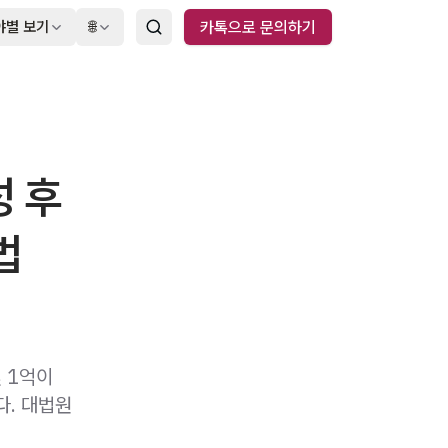
야별 보기
🌐
카톡으로 문의하기
성 후
법
빚 1억이
다. 대법원