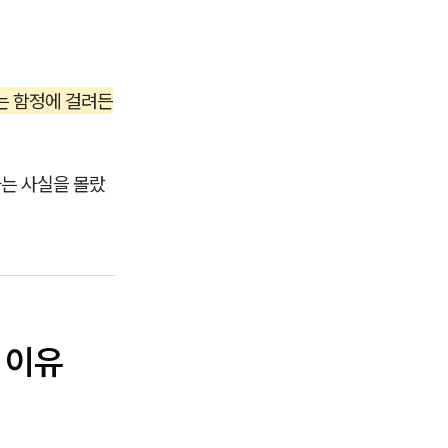
는 함정에 걸려든
다는 사실을 몰랐
 이유