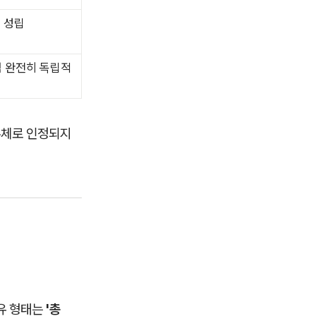
 성립
럼 완전히 독립적
주체로 인정되지
유 형태는
'총