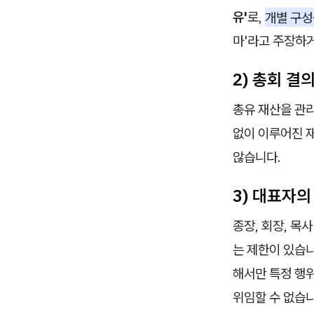
유'
로,
개별 구성
마'라고 주장하
2) 총회 결
총유 재산을 관
없이 이루어진 
않습니다.
3) 대표자의
종장, 회장, 목
는 제한이 있습니
해서만 특정 행
위임할 수 없습니