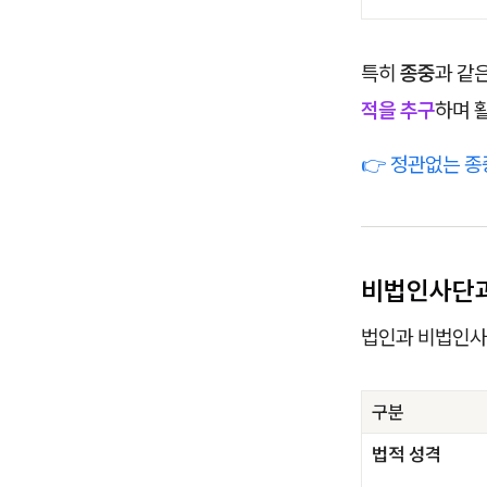
특히
종중
과 같
적을 추구
하며 
👉 정관없는 
비법인사단과
법인과 비법인사
구분
법적 성격