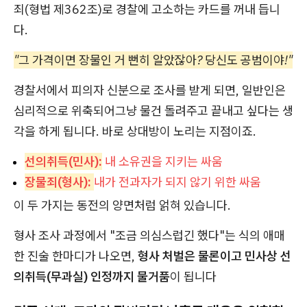
죄(형법 제362조)로 경찰에 고소하는 카드를 꺼내 듭니
다.
"그 가격이면 장물인 거 뻔히 알았잖아? 당신도 공범이야!"
경찰서에서 피의자 신분으로 조사를 받게 되면, 일반인은
심리적으로 위축되어그냥 물건 돌려주고 끝내고 싶다는 생
각을 하게 됩니다. 바로 상대방이 노리는 지점이죠.
선의취득(민사):
내 소유권을 지키는 싸움
장물죄(형사):
내가 전과자가 되지 않기 위한 싸움
이 두 가지는 동전의 양면처럼 얽혀 있습니다.
형사 조사 과정에서 "조금 의심스럽긴 했다"는 식의 애매
한 진술 한마디가 나오면,
형사 처벌은 물론이고 민사상 선
의취득(무과실) 인정까지 물거품
이 됩니다