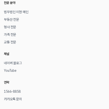
전문 분야
법무법인 이현 메인
부동산 전문
형사 전문
가족 전문
교통 전문
채널
네이버 블로그
YouTube
연락
1566-8858
카카오톡 문의