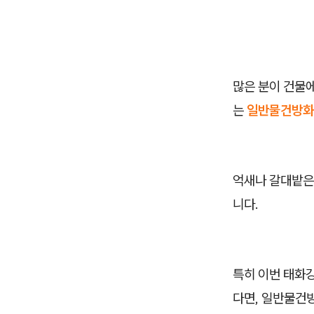
많은 분이 건물에
는
일반물건방화
억새나 갈대밭은
니다.
특히 이번 태화강
다면, 일반물건