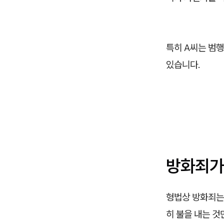
특히 A씨는 범
있습니다.
방화죄가
형법상 방화죄는
히 불을 내는 