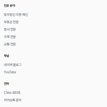
전문 분야
법무법인 이현 메인
부동산 전문
형사 전문
가족 전문
교통 전문
채널
네이버 블로그
YouTube
연락
1566-8858
카카오톡 문의