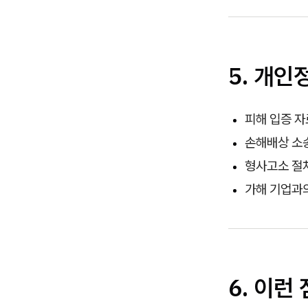
5. 개
피해 입증 자
손해배상 소송
형사고소 절
가해 기업과
6. 이런