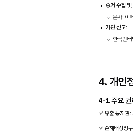
증거 수집 및
문자, 이
기관 신고
:
한국인터넷
4. 개인
4-1 주요 
✅
유출 통지권
✅
손해배상청구