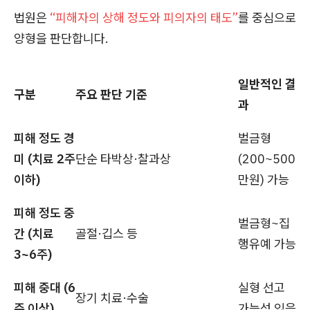
법원은
“피해자의 상해 정도와 피의자의 태도”
를 중심으로
양형을 판단합니다.
일반적인 결
구분
주요 판단 기준
과
피해 정도 경
벌금형
미 (치료 2주
단순 타박상·찰과상
(200~500
이하)
만원) 가능
피해 정도 중
벌금형~집
간 (치료
골절·깁스 등
행유예 가능
3~6주)
피해 중대 (6
실형 선고
장기 치료·수술
주 이상)
가능성 있음