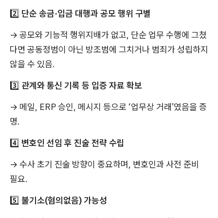
2️⃣
단순 송금·입금 대행과 공모 행위 구별
→ 공모와 기능적 행위지배가 없고, 단순 업무 수행에 그쳤
다면 공동정범이 아닌 방조범에 그치거나 범죄가 성립하지
않을 수 있음.
3️⃣
관계와 통신 기록 등 입증 자료 확보
→ 메일, ERP 승인, 메시지 등으로 ‘업무상 거래’였음을 증
명.
4️⃣
변호인 선임 후 진술 전략 수립
→ 수사 초기 진술 방향이 중요하며, 변호인과 사전 준비
필요.
5️⃣
불기소(혐의없음) 가능성